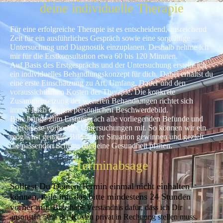
deine individuelle Therapie
Für eine erfolgreiche Therapie ist es entscheidend, ausreichend
Zeit für ein ausführliches Gespräch sowie eine sorgfältige
Untersuchung und Diagnostik einzuplanen. Deshalb nehme ich
mir für die Erstkonsultation etwa 60 bis 120 Minuten.
Auf Basis des Erstgesprächs und der Untersuchung erstelle ich
ein individuelles Behandlungskonzept für dich. Dabei erhältst du
eine erste Einschätzung zu Art, Umfang, Dauer und den
voraussichtlichen Kosten der Therapie. Die konkrete
Zusammensetzung der weiteren Behandlungen richtet sich
immer nach deinem persönlichen Beschwerdebild.
Bitte bringe zum Erstgespräch alle vorliegenden Befunde und
Ergebnisse vorheriger Untersuchungen mit. So können wir ein
möglichst genaues Bild deiner Situation gewinnen und gezielt
die passenden Schritte für deine Gesundheit planen.
Terminabsage
Solltest Du Deinen Termin einmal nicht einhalten
können, teile mir das bitte mindestens 24 Stunden
vorher mit.
Bitte habe Verständnis dafür, dass ich Dir
ansonsten 50% der Kosten privat in Rechnung stellen muss.