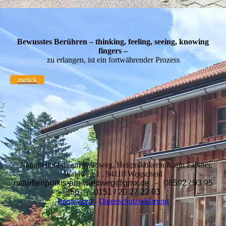
Dorn#
Bewusstes Berühren – thinking, feeling, seeing, knowing
fingers –
zu erlangen, ist ein fortwährender Prozess
zurück
Naturheilpraxis am Waldweg, Heilpraktikerin Karin Falkner,
Waldweg 1 , 94110 Wegscheid
naturheilpraxis-am-waldweg@gmx.de - 08592 / 93 95
866 - 0151 / 20 27 22 03
Impressum
-
Datenschutzerklärung