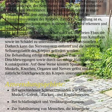
Im Mittelpunkt stehen die natürlichen, feinen Bewegungen der
Schädelknochen, des Kreuzbeins sowie der sie verbindenden
Gewebe und Membranen. Diese Strukturen stehen in enger
Verbindung mit dem zentralen Nervensystem und den
Flüssigkeitssystemen des Körpers. Ziel der Behandlung ist es,
Bewegungseinschränkungen in diesem Bereich zu erkennen und
behutsam zu lösen.
Die kraniosakrale Osteopathie hat das Ziel, den freien Fluss der
Körperflüssigkeiten entlang der Wirbelsäule bis zum Kreuzbein
sowie im Schädel zu unterstützen oder wiederherzustellen.
Dadurch kann das Nervensystem entlastet und die natürliche
Selbstregulation des Körpers gefördert werden.
Die Behandlung erfolgt mit sehr sanften Zug- und
Druckbewegungen sowie durch das ruhige Halten bestimmter
Kontaktpunkte. Auf diese Weise können Spannungen in
Muskeln, Knochen, Organen und Nerven gelöst und das
natürliche Gleichgewicht des Körpers unterstützt werden.
Anwendungsgebiete:
Bei verschiedenen Schmerzzuständen wie Migräne,
Muskel,- Gelenk,- Rücken,- und Kopfschmerzen.
Bei Schlaflosigkeit und Verdauungsstörungen.
Zur Stabilisierung von Menschen, die körperliche