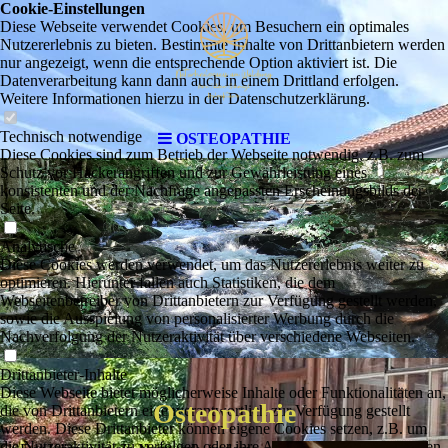
Cookie-Einstellungen
Diese Webseite verwendet Cookies, um Besuchern ein optimales
Nutzererlebnis zu bieten. Bestimmte Inhalte von Drittanbietern werden
nur angezeigt, wenn die entsprechende Option aktiviert ist. Die
Datenverarbeitung kann dann auch in einem Drittland erfolgen.
Weitere Informationen hierzu in der Datenschutzerklärung.
Technisch notwendige
OSTEOPATHIE
Diese Cookies sind zum Betrieb der Webseite notwendig, z.B. zum
Schutz vor Hackerangriffen und zur Gewährleistung eines
konsistenten und der Nachfrage angepassten Erscheinungsbilds der
Seite.
Analytische
Diese Cookies werden verwendet, um das Nutzererlebnis weiter zu
optimieren. Hierunter fallen auch Statistiken, die dem
Webseitenbetreiber von Drittanbietern zur Verfügung gestellt werden,
sowie die Ausspielung von personalisierter Werbung durch die
Nachverfolgung der Nutzeraktivität über verschiedene Webseiten.
Drittanbieter-Inhalte
Diese Webseite bietet möglicherweise Inhalte oder Funktionalitäten an,
Osteopathie
die von Drittanbietern eigenverantwortlich zur Verfügung gestellt
werden. Diese Drittanbieter können eigene Cookies setzen, z.B. um
die Nutzeraktivität zu verfolgen oder ihre Angebote zu personalisieren