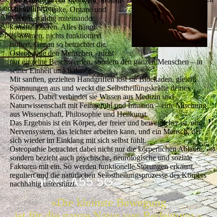
Der Körper ist ein Netzwerk, in dem
und zu optimieren.
Muskeln, Gelenke, Organe und
Ablehnen
Nerven ständig miteinander
Alle akzeptieren
kommunizieren. Alles hängt
Speichern
zusammen, nichts funktioniert
isoliert. Genau so betrachtet die
Osteopathie den Menschen - nicht
nur einzelne Beschwerden, sondern den ganzen Menschen – in
seiner Einheit und Balance.
Mit sanften, gezielten Handgriffen löst sie Blockaden, gleicht
Spannungen aus und weckt die Selbstheilungskräfte deines
Körpers. Dabei verbindet sie Wissen aus Medizin und
Naturwissenschaft mit Feingefühl und Intuition – eine Mischung
aus Wissenschaft, Philosophie und Heilkunst.
Das Ergebnis ist ein Körper, der freier und beweglicher ist, ein
Nervensystem, das leichter arbeiten kann, und ein Mensch, der
sich wieder im Einklang mit sich selbst fühlt.
Osteopathie betrachtet dabei nicht nur die körperlichen Abläufe,
sondern bezieht auch psychische, neurologische und soziale
Faktoren mit ein. So werden funktionelle Störungen erkannt,
reguliert und die natürlichen Selbstheilungsprozesse des Körpers
nachhaltig unterstützt.
»Die kleinste Bewegung
ist für die ganze Natur von Bedeutung.«