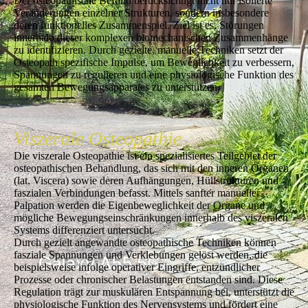
Der osteopathische Befund berücksichtigt nicht nur isolierte
Veränderungen einzelner Strukturen, sondern insbesondere
deren funktionelles Zusammenspiel. Ziel ist es, Störungen
innerhalb dieser komplexen biomechanischen Zusammenhänge
zu identifizieren. Durch gezielte, manuelle Techniken setzt der
Osteopath spezifische Impulse, um Beweglichkeit zu verbessern,
Spannungen zu regulieren und eine physiologische Funktion des
gesamten Bewegungsapparates zu unterstützen.
Viszerale Osteopathie
Die viszerale Osteopathie ist ein spezialisiertes Teilgebiet der
osteopathischen Behandlung, das sich mit den inneren Organen
(lat. Viscera) sowie deren Aufhängungen, Hüllstrukturen und
faszialen Verbindungen befasst. Mittels sanfter manueller
Palpation werden die Eigenbeweglichkeit der Organe und
mögliche Bewegungseinschränkungen innerhalb des viszeralen
Systems differenziert untersucht.
Durch gezielt angewandte osteopathische Techniken können
fasziale Spannungen und Verklebungen gelöst werden, die
beispielsweise infolge operativer Eingriffe, entzündlicher
Prozesse oder chronischer Belastungen entstanden sind. Diese
Regulation trägt zur muskulären Entspannung bei, unterstützt die
physiologische Funktion des Nervensystems und fördert eine