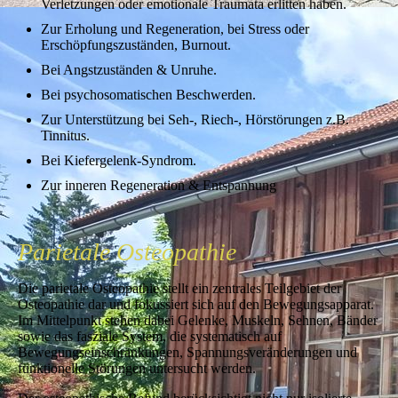
Verletzungen oder emotionale Traumata erlitten haben.
Zur Erholung und Regeneration, bei Stress oder
Erschöpfungszuständen, Burnout.
Bei Angstzuständen & Unruhe.
Bei psychosomatischen Beschwerden.
Zur Unterstützung bei Seh-, Riech-, Hörstörungen z.B.
Tinnitus.
Bei Kiefergelenk-Syndrom.
Zur inneren Regeneration & Entspannung
Parietale Osteopathie
Die parietale Osteopathie stellt ein zentrales Teilgebiet der
Osteopathie dar und fokussiert sich auf den Bewegungsapparat.
Im Mittelpunkt stehen dabei Gelenke, Muskeln, Sehnen, Bänder
sowie das fasziale System, die systematisch auf
Bewegungseinschränkungen, Spannungsveränderungen und
funktionelle Störungen untersucht werden.