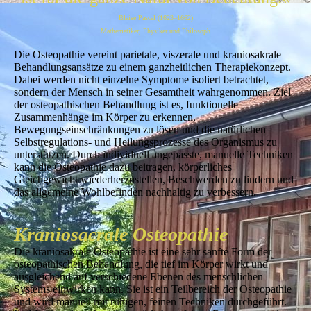
Blaise Pascal (1623–1662)
Mathematiker, Physiker und Philosoph
Die Osteopathie vereint parietale, viszerale und kraniosakrale
Behandlungsansätze zu einem ganzheitlichen Therapiekonzept.
Dabei werden nicht einzelne Symptome isoliert betrachtet,
sondern der Mensch in seiner Gesamtheit wahrgenommen. Ziel
der osteopathischen Behandlung ist es, funktionelle
Zusammenhänge im Körper zu erkennen,
Bewegungseinschränkungen zu lösen und die natürlichen
Selbstregulations- und Heilungsprozesse des Organismus zu
unterstützen. Durch individuell angepasste, manuelle Techniken
kann die Osteopathie dazu beitragen, körperliches
Gleichgewicht wiederherzustellen, Beschwerden zu lindern und
das allgemeine Wohlbefinden nachhaltig zu verbessern.
Kraniosacrale Osteopathie
Die kraniosakrale Osteopathie ist eine sehr sanfte Form der
osteopathischen Behandlung, die tief im Körper wirkt und
ausgleichend auf verschiedene Ebenen des menschlichen
Systems einwirken kann. Sie ist ein Teilbereich der Osteopathie
und wird manuell mit ruhigen, feinen Techniken durchgeführt.