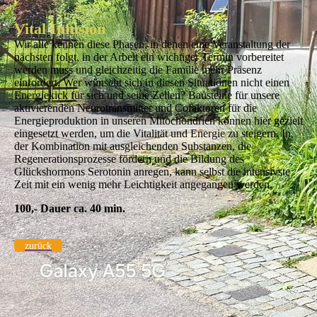
Vital Infusion
Wir alle kennen diese Phasen, in denen eine Veranstaltung der
nächsten folgt, in der Arbeit ein wichtiger Termin vorbereitet
werden muss und gleichzeitig die Familie mehr Präsenz
einfordert. Wer wünscht sich in diesen Situationen nicht einen
Energiekick für sich und seine Zellen? Bausteine für unsere
aktivierenden Neurotransmitter und Cofaktoren für die
Energieproduktion in unseren Mitochondrien können hier gezielt
eingesetzt werden, um die Vitalität und Energie zu steigern. In
der Kombination mit ausgleichenden Substanzen, die
Regenerationsprozesse fördern und die Bildung des
Glückshormons Serotonin anregen, kann selbst die intensivste
Zeit mit ein wenig mehr Leichtigkeit angegangen werden.
100,- Dauer ca. 40 min.
zurück