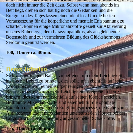
doch nicht immer die Zeit dazu. Selbst wenn man abends im
Bett liegt, drehen sich häufig noch die Gedanken und die
Ereignisse des Tages lassen einen nicht los. Um die besten
Voraussetzung für die körperliche und mentale Entspannung zu
schaffen, können einige Mikronährstoffe gezielt zur Aktivierung
unseres Ruhenervs, dem Parasympathikus, als ausgleichende
Botenstoffe und zur vermehrten Bildung des Glückshormons
Serotonin genutzt werden.
100,- Dauer ca. 40min.
Detox Infusion
Sich von unnötigem Ballast zu befreien, um mehr Leichtigkeit
ins eigene Leben zu bringen, dies sollte man ebenfalls auf seinen
Körper beziehen. Seinen Körper reinigen! Sich von unnötigem
Ballast zu befreien, um mehr Leichtigkeit ins eigene Leben zu
bringen, dies kann man ebenfalls auf seinen Körper beziehen.
Bestimmte Mikronährstoffe sind essentiell für die optimale
Funktion der körpereigenen Entgiftungsprozesse, die Gabe von
Aminosäuren und Antioxidantien unterstützt den Körper bei der
Entgiftung und Ausscheidung angesammelter Schadstoffe.
105,- Dauer ca. 40min.