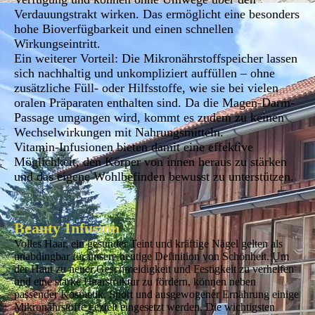
Verdauungstrakt wirken. Das ermöglicht eine besonders
hohe Bioverfügbarkeit und einen schnellen
Wirkungseintritt.
Ein weiterer Vorteil: Die Mikronährstoffspeicher lassen
sich nachhaltig und unkompliziert auffüllen – ohne
zusätzliche Füll- oder Hilfsstoffe, wie sie bei vielen
oralen Präparaten enthalten sind. Da die Magen-Darm-
Passage umgangen wird, kommt es zudem zu keinen
Wechselwirkungen mit Nahrungsmitteln.
Vitamin-Infusionen bieten damit eine effektive
Möglichkeit, den Körper von innen heraus zu stärken
und das eigene Wohlbefinden bewusst zu unterstützen.
Beauty Infusion
Volles Haar, ein gesunder Teint und kräftige Nägel gelten als
unabdingbar für unsere heutige Definition von Schönheit. Um
der Haut zu neuer Geschmeidigkeit und Festigkeit zu verhelfen
und eine starke Haarstruktur zu fördern, können neben
passender Kosmetik, Sport und ausgewogener Ernährung einige
Mikronährstoffe gezielt eingesetzt werden. Die wichtigsten