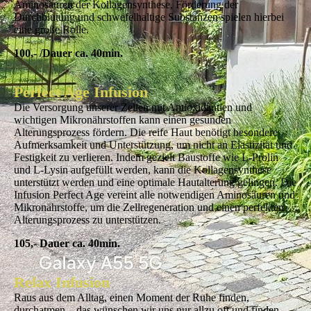
Aminosäuren der Kollagensynthese, Förderung der
Durchblutung und schwefelhaltige Substanzen spielen hierbei
eine große Rolle.
100,- /Dauer ca. 40min.
Perfect Age Infusion
Die Versorgung unserer Zellen mit Antioxidantien und
wichtigen Mikronährstoffen kann einen gesunden
Alterungsprozess fördern. Die reife Haut benötigt besondere
Aufmerksamkeit und Unterstützung, um nicht an Elastizität und
Festigkeit zu verlieren. Indem gezielt Baustoffe wie L-Prolin
und L-Lysin aufgefüllt werden, kann die Kollagensynthese
unterstützt werden und eine optimale Hautalterung gelingen. Die
Infusion Perfect Age vereint alle notwendigen Aminosäuren und
Mikronährstoffe, um die Zellregeneration und einen perfekten
Alterungsprozess zu unterstützen.
105,- Dauer ca. 40min.
Relax Infusion
Raus aus dem Alltag, einen Moment der Ruhe finden,
durchatmen – das wünschen wir uns nur allzu oft und finden