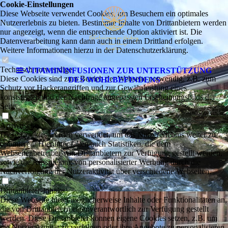
Cookie-Einstellungen
Diese Webseite verwendet Cookies, um Besuchern ein optimales
Nutzererlebnis zu bieten. Bestimmte Inhalte von Drittanbietern werden
nur angezeigt, wenn die entsprechende Option aktiviert ist. Die
Datenverarbeitung kann dann auch in einem Drittland erfolgen.
Weitere Informationen hierzu in der Datenschutzerklärung.
Technisch notwendige
VITAMININFUSIONEN ZUR UNTERSTÜTZUNG
Diese Cookies sind zum Betrieb der Webseite notwendig, z.B. zum
DES WOHLBEFINDENS
Schutz vor Hackerangriffen und zur Gewährleistung eines
konsistenten und der Nachfrage angepassten Erscheinungsbilds der
Seite.
Analytische
Diese Cookies werden verwendet, um das Nutzererlebnis weiter zu
optimieren. Hierunter fallen auch Statistiken, die dem
Webseitenbetreiber von Drittanbietern zur Verfügung gestellt werden,
sowie die Ausspielung von personalisierter Werbung durch die
Nachverfolgung der Nutzeraktivität über verschiedene Webseiten.
Drittanbieter-Inhalte
Diese Webseite bietet möglicherweise Inhalte oder Funktionalitäten an,
die von Drittanbietern eigenverantwortlich zur Verfügung gestellt
werden. Diese Drittanbieter können eigene Cookies setzen, z.B. um
die Nutzeraktivität zu verfolgen oder ihre Angebote zu personalisieren