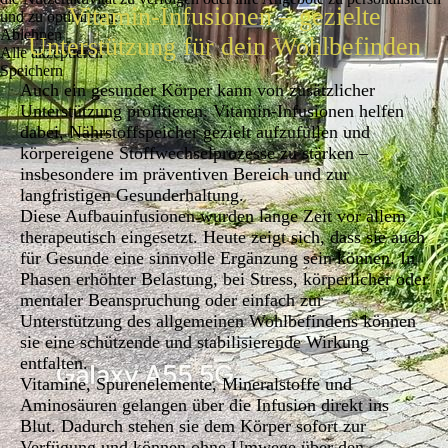
Vitamin-Infusionen – gezielte
und zu optimieren.
Ablehnen
Unterstützung für dein Wohlbefinden
Alle akzeptieren
Speichern
Auch ein gesunder Körper kann von zusätzlicher
Unterstützung profitieren. Vitamin-Infusionen helfen
dabei, Nährstoffspeicher gezielt aufzufüllen und
körpereigene Stoffwechselprozesse zu stärken –
insbesondere im präventiven Bereich und zur
langfristigen Gesunderhaltung.
Diese Aufbauinfusionen wurden lange Zeit vor allem
therapeutisch eingesetzt. Heute zeigt sich, dass sie auch
für Gesunde eine sinnvolle Ergänzung sein können. In
Phasen erhöhter Belastung, bei Stress, körperlicher oder
mentaler Beanspruchung oder einfach zur
Unterstützung des allgemeinen Wohlbefindens können
sie eine schützende und stabilisierende Wirkung
entfalten.
Vitamine, Spurenelemente, Mineralstoffe und
Aminosäuren gelangen über die Infusion direkt ins
Blut. Dadurch stehen sie dem Körper sofort zur
Verfügung und können ohne Umwege über den