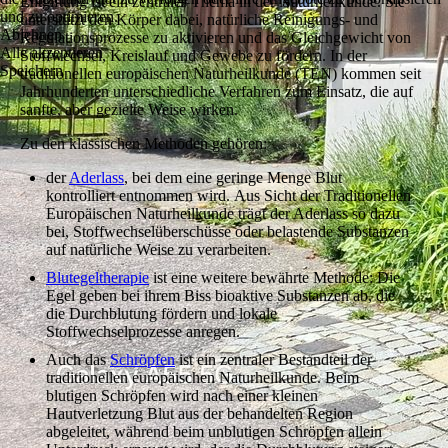
Entgiftung ist ein zentrales Thema in der Naturheilkunde. Sie
und zu optimieren.
unterstützt den Körper dabei, natürliche Reinigungs- und
Ablehnen
Regulationsprozesse zu aktivieren und das Gleichgewicht von
Alle akzeptieren
Stoffwechsel, Kreislauf und Gewebe zu fördern. In der
Speichern
traditionellen europäischen Naturheilkunde (TEN) kommen seit
Jahrhunderten unterschiedliche Verfahren zum Einsatz, die auf
sanfte, aber gezielte Weise wirken.
Zu den klassischen Methoden gehören:
der
Aderlass
, bei dem eine geringe Menge Blut
kontrolliert entnommen wird. Aus Sicht der Traditionellen
Europäischen Naturheilkunde trägt der Aderlass so dazu
bei, Stoffwechselüberschüsse oder belastende Substanzen
auf natürliche Weise zu verarbeiten.
Blutegeltherapie
ist eine weitere bewährte Methode: Die
Egel geben bei ihrem Biss bioaktive Substanzen ab, die
die Durchblutung fördern und lokale
Stoffwechselprozesse anregen.
Auch das
Schröpfen
ist ein zentraler Bestandteil der
traditionellen europäischen Naturheilkunde. Beim
blutigen Schröpfen wird nach einer kleinen
Hautverletzung Blut aus der behandelten Region
abgeleitet, während beim unblutigen Schröpfen allein