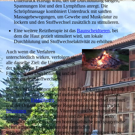
Unterdruck erzeugt wird, der die Durchblutung steigert,
Spannungen löst und den Lymphfluss anregt. Die
Schröpfmassage kombiniert Unterdruck mit sanften
Massagebewegungen, um Gewebe und Muskulatur zu
lockern und den Stoffwechsel zusätzlich zu stimulieren.
Eine weitere Reiztherapie ist das
Baunscheidtieren
, b
ei
dem die Haut gezielt stimuliert wird, um lokale
Durchblutung und Stoffwechselaktivität zu erhöhen.
Auch wenn die Verfahren
unterschiedlich wirken, verfolgen sie
alle dasselbe Ziel: die Unterstützung
der natürlichen Entgiftung, die
Förderung der Durchblutung und die
Anregung des Stoffwechsels.
Darüber hinaus können gezielte Entgiftungskuren zum Einsatz
kommen, die den Körper auf mehreren Ebenen unterstützen.
Dazu zählen
Fastenkuren
, bei denen der Stoffwechsel entlastet
und der Organismus in seiner Regeneration unterstützt wird.
Infusionen
mit Nährstoffen, Vitaminen und Mineralstoffen
können diese Prozesse ergänzen und die Entgiftung aktiv
unterstützen. Ebenso können homöopathische und spagyrische
Mittel eingesetzt werden, um die natürlichen
Regulationsprozesse des Körpers sanft zu unterstützen. Diese