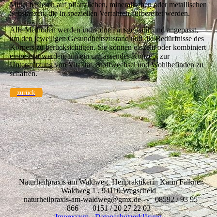
Mittel basieren auf pflanzlichen, mineralischen oder metallischen
Substanzen, die in speziellen Verfahren aufbereitet werden.
Alle Methoden werden individuell ausgewählt und angepasst,
um den jeweiligen Gesundheitszustand und die Bedürfnisse des
Körpers zu berücksichtigen. Sie können einzeln oder kombiniert
eingesetzt werden, um ein umfassendes Konzept zur
Unterstützung von Vitalität, Stoffwechsel und Wohlbefinden zu
schaffen.
zurück
Naturheilpraxis am Waldweg, Heilpraktikerin Karin Falkner,
Waldweg 1 , 94110 Wegscheid
naturheilpraxis-am-waldweg@gmx.de - 08592 / 93 95
866 - 0151 / 20 27 22 03
Impressum
-
Datenschutzerklärung