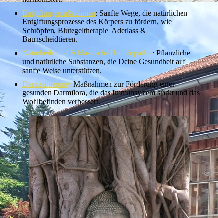
Entgiftungsmaßnahmen
: Sanfte Wege, die natürlichen
Entgiftungsprozesse des Körpers zu fördern, wie
Schröpfen, Blutegeltherapie, Aderlass &
Baunscheidtieren.
Naturheilmittel
&
klassische Homöopathie
: Pflanzliche
und natürliche Substanzen, die Deine Gesundheit auf
sanfte Weise unterstützen.
Darmsanierung
:
Maßnahmen zur Förderung einer
gesunden Darmflora, die das Immunsystem stärkt und das
Wohlbefinden verbessert.