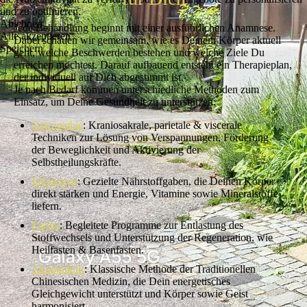
und zu optimieren.
Ablehnen
Jede Behandlung beginnt mit einer ausführlichen Anamnese.
Alle akzeptieren
Dabei schauen wir gemeinsam, wie es Deinem Körper aktuell
Speichern
geht, welche Beschwerden bestehen und welche Ziele Du
erreichen möchtest. Darauf aufbauend entsteht ein Therapieplan,
der individuell auf Dich abgestimmt ist.
Je nach Bedarf kommen unterschiedliche Methoden zum
Einsatz, um Deine Gesundheit zu unterstützen:
Osteopathie
: Kraniosakrale, parietale & viscerale
Techniken zur Lösung von Verspannungen, Förderung
der Beweglichkeit und Aktivierung der
Selbstheilungskräfte.
Infusionen
: Gezielte Nährstoffgaben, die Deinen Körper
direkt stärken und Energie, Vitamine sowie Mineralstoffe
liefern.
Fasten
: Begleitete Programme zur Entlastung des
Stoffwechsels und Unterstützung der Regeneration, wie
Heilfasten & Basenfasten.
Akupunktur
: Klassische Methode der Traditionellen
Chinesischen Medizin, die Dein energetisches
Gleichgewicht unterstützt und Körper sowie Geist
harmonisiert.